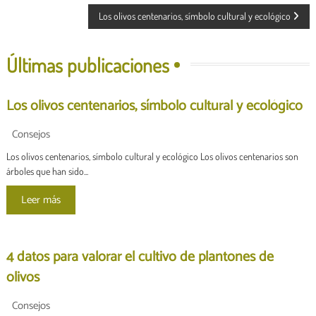
N
Los olivos centenarios, símbolo cultural y ecológico
a
Últimas publicaciones
v
e
Los olivos centenarios, símbolo cultural y ecológico
g
Consejos
Los olivos centenarios, símbolo cultural y ecológico Los olivos centenarios son
a
árboles que han sido...
c
Leer más
i
4 datos para valorar el cultivo de plantones de
ó
olivos
n
Consejos