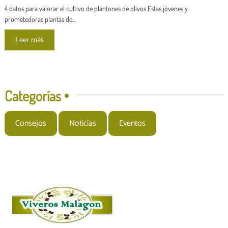
d
4 datos para valorar el cultivo de plantones de olivos Estas jóvenes y
prometedoras plantas de...
e
Leer más
e
n
t
Categorías
r
Consejos
Noticias
Eventos
a
d
a
s