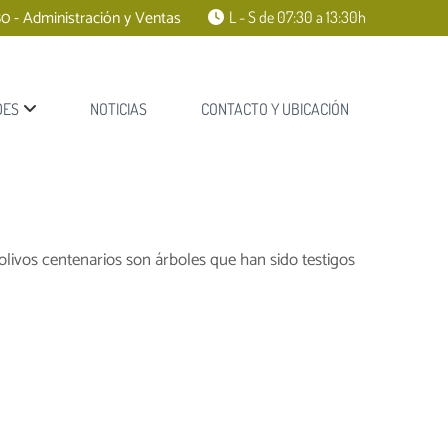
0 - Administración y Ventas
L - S de 07:30 a 13:30h
DES
NOTICIAS
CONTACTO Y UBICACIÓN
olivos centenarios son árboles que han sido testigos