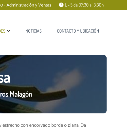
0 - Administración y Ventas
L - S de 07:30 a 13:30h
DES
NOTICIAS
CONTACTO Y UBICACIÓN
sa
eros Malagón
y estrecho con encorvado borde o plana. Da