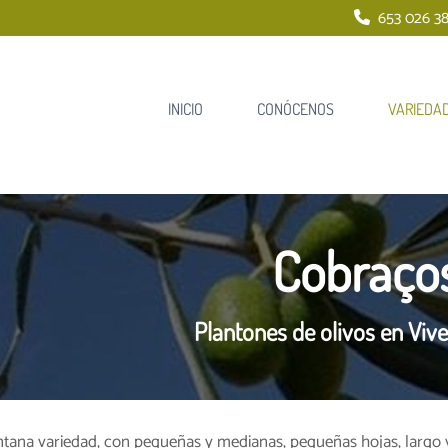
653 026 38
INICIO
CONÓCENOS
VARIEDA
Cobraço
Plantones de olivos en Viv
ana variedad, con pequeñas y medianas, pequeñas hojas, largo 