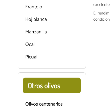
C
excelente
ó
Frantoio
r
El rendimi
d
Hojiblanca
condicion
o
b
Manzanilla
a
Ocal
Picual
Otros olivos
Olivos centenarios