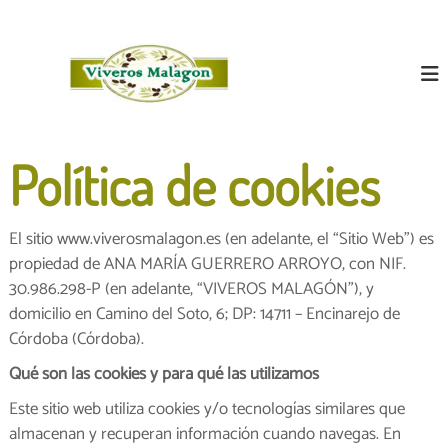
S
V
a
V
i
l
i
v
t
v
e
a
e
r
r
o
r
a
d
o
l
e
Política de cookies
s
o
c
l
M
o
i
n
a
v
El sitio www.viverosmalagon.es (en adelante, el “Sitio Web”) es
t
l
o
e
propiedad de ANA MARÍA GUERRERO ARROYO, con NIF.
s
a
n
e
30.986.298-P (en adelante, “VIVEROS MALAGÓN”), y
g
n
i
domicilio en Camino del Soto, 6; DP: 14711 – Encinarejo de
ó
C
d
Córdoba (Córdoba).
ó
n
o
r
Qué son las cookies y para qué las utilizamos
d
o
Este sitio web utiliza cookies y/o tecnologías similares que
b
a
almacenan y recuperan información cuando navegas. En