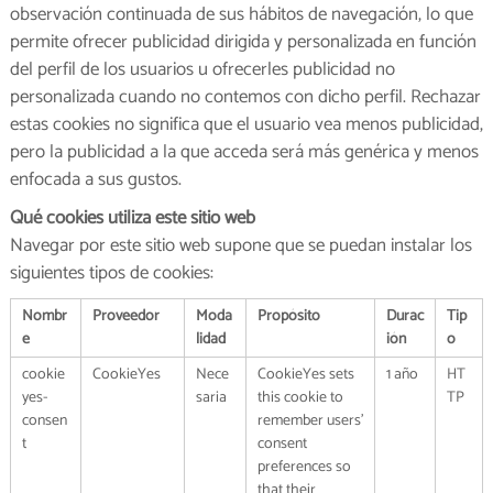
observación continuada de sus hábitos de navegación, lo que
permite ofrecer publicidad dirigida y personalizada en función
del perfil de los usuarios u ofrecerles publicidad no
personalizada cuando no contemos con dicho perfil. Rechazar
estas cookies no significa que el usuario vea menos publicidad,
pero la publicidad a la que acceda será más genérica y menos
enfocada a sus gustos.
Qué cookies utiliza este sitio web
Navegar por este sitio web supone que se puedan instalar los
siguientes tipos de cookies:
Nombr
Proveedor
Moda
Propósito
Durac
Tip
e
lidad
ión
o
cookie
CookieYes
Nece
CookieYes sets
1 año
HT
yes-
saria
this cookie to
TP
consen
remember users’
t
consent
preferences so
that their