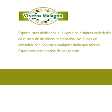
C
r
ó
:
r
d
o
b
Especialistas dedicados a la venta de distintas variedades
a
de olivo y de de olivos centenarios. No dudes en
consultar con nosotros cualquier duda que tengas.
Estaremos encantados de asesorarte.